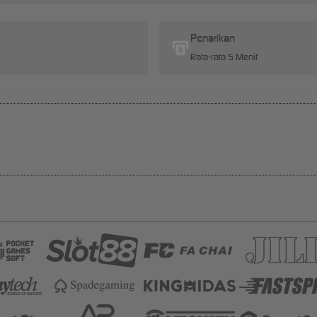
Penarikan
Rata-rata 5 Menit