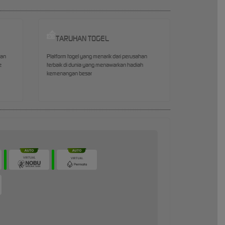
TARUHAN TOGEL
aan
Platform togel yang menarik dari perusahan
e
terbaik di dunia yang menawarkan hadiah
kemenangan besar