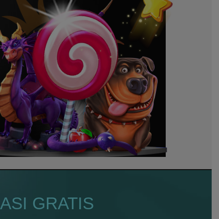
ASI GRATIS