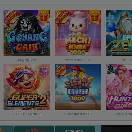
Goyang Gaib
Mochi Mania 1000
Epic Ze 
SUPER ELEMENTS 2
Pirate Quest 1000
Kpop Hunte