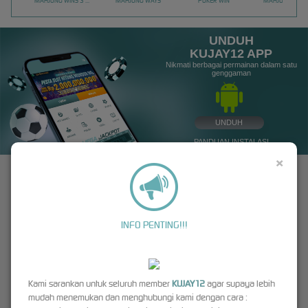
MAHJONG WINS 3 – BLACK SCATTER
MAHJONG WAYS
POKER WIN
MAHJONG WAYS
UNDUH
KUJAY12 APP
Nikmati berbagai permainan dalam satu
genggaman
UNDUH
PANDUAN INSTALASI
×
KUJAY12 Agen Slot Online dan Bandar Bola Mix Parlay
Terbaik Terbesar Terpercaya Sepanjang Masa
KUJAY12 Hadir sebagai situs resmi resmi yang dirancang untuk menghadirkan pengalaman
INFO PENTING!!!
bermain modern, adil, terpercaya serta lengkap dengan pola Gacor dan penuh
kenyamanan. Dengan dukungan teknologi terbaru, setiap permainan berjalan lancar tanpa
hambatan, sekaligus menjaga keamanan data pemain secara maksimal, KUJAY12
mengutamakan kepercayaan member dengan sistem enkripsi mutakhir yang melindungi
Kami sarankan untuk seluruh member
KUJAY12
agar supaya lebih
data pribadi serta transaksi finansial. Proses deposit dan penarikan dilakukan cepat, aman,
mudah menemukan dan menghubungi kami dengan cara :
dan mendukung berbagai metode pembayaran populer, Tidak hanya itu, tim dukungan