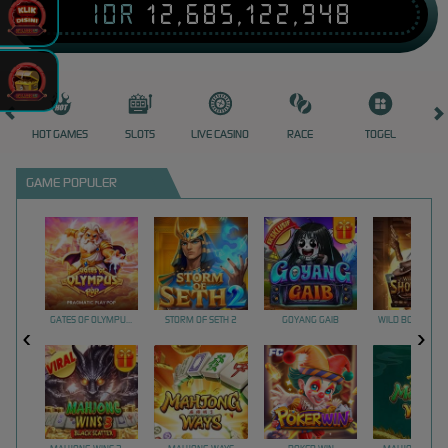
IDR
12,685,122,948
HOT GAMES
SLOTS
LIVE CASINO
RACE
TOGEL
OL
GAME POPULER
GATES OF OLYMPUS POP
STORM OF SETH 2
GOYANG GAIB