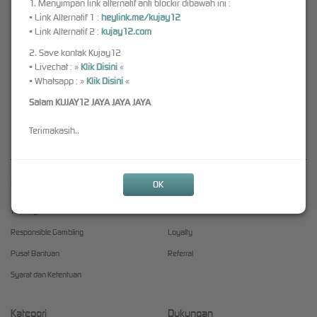
1. Menyimpan link alternatif anti blockir dibawah ini :
pelanggan siap melayani 24 jam setiap hari. Respon cepat, solusi jelas, dan keramahan
▪ Link Alternatif 1 :
heylink.me/kujay12
layanan membuat setiap pertanyaan maupun kendala bisa ditangani kapan saja.
▪ Link Alternatif 2 :
kujay12.com
Sebagai brand unggulan, KUJAY12 menyediakan suasana permainan eksklusif yang
2. Save kontak Kujay12
nyaman layaknya kasino modern kelas dunia. Seperti
KUJAY12
Mulai dari desain situs yang
▪ Livechat : »
Klik Disini
«
elegan, tampilan responsif tanpa lemot, hingga program bonus menarik untuk member baru
▪ Whatsapp : »
Klik Disini
«
maupun lama, semua dirancang agar pemain merasakan pengalaman premium yang sulit
dilupakan.
KUJAY12
Daftar sekarang di KUJAY12 dan nikmati petualangan kasino online
Salam KUJAY12 JAYA JAYA JAYA
berkualitas dengan peluang menang besar, layanan profesional, dan jaminan keamanan
terbaik.
Terimakasih..
Kebijaksanaan
Platform
OK
Tentang KUJAY12
Promosi
Responsible Gambling
Loyalty
Pusat Bantuan
Referral
Syarat dan Ketentuan
Kategori
Dukungan