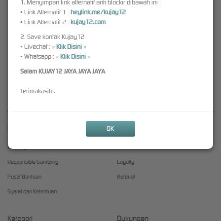
1. Menyimpan link alternatif anti blockir dibawah ini :
pelanggan siap melayani 24 jam setiap hari. Respon cepat, solusi jelas, dan keramahan
▪ Link Alternatif 1 :
heylink.me/kujay12
layanan membuat setiap pertanyaan maupun kendala bisa ditangani kapan saja.
▪ Link Alternatif 2 :
kujay12.com
Sebagai brand unggulan, KUJAY12 menyediakan suasana permainan eksklusif yang
2. Save kontak Kujay12
nyaman layaknya kasino modern kelas dunia. Seperti
KUJAY12
Mulai dari desain situs yang
▪ Livechat : »
Klik Disini
«
elegan, tampilan responsif tanpa lemot, hingga program bonus menarik untuk member baru
▪ Whatsapp : »
Klik Disini
«
maupun lama, semua dirancang agar pemain merasakan pengalaman premium yang sulit
dilupakan.
KUJAY12
Daftar sekarang di KUJAY12 dan nikmati petualangan kasino online
Salam KUJAY12 JAYA JAYA JAYA
berkualitas dengan peluang menang besar, layanan profesional, dan jaminan keamanan
terbaik.
Terimakasih..
Kebijaksanaan
Platform
OK
Tentang KUJAY12
Promosi
Responsible Gambling
Loyalty
Pusat Bantuan
Referral
Syarat dan Ketentuan
Kategori
Dukungan