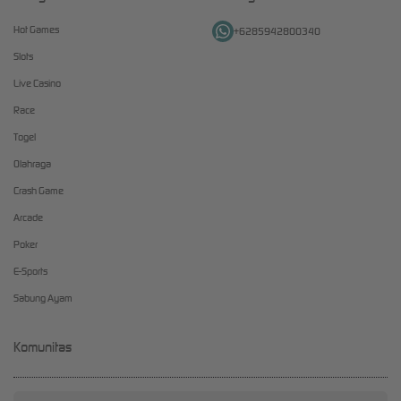
Hot Games
+6285942800340
Slots
Live Casino
Race
Togel
Olahraga
Crash Game
Arcade
Poker
E-Sports
Sabung Ayam
Komunitas