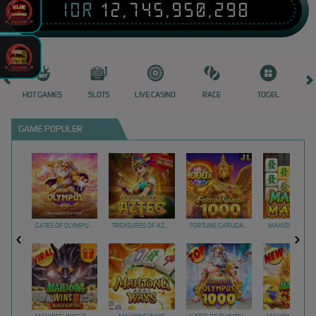
IDR
12,745,959,789
HOT GAMES
SLOTS
LIVE CASINO
RACE
TOGEL
OL
GAME POPULER
GATES OF OLYMPUS POP
TREASURES OF AZTEC
FORTUNE GARUDA 1000
MAHJONG MAX