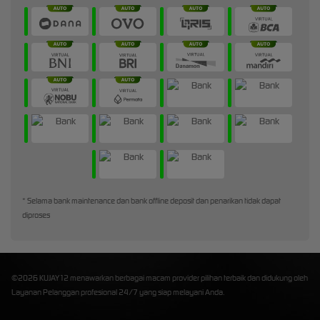
* Selama bank maintenance dan bank offline deposit dan penarikan tidak dapat
diproses
©2026 KUJAY12 menawarkan berbagai macam provider pilihan terbaik dan didukung oleh
Layanan Pelanggan profesional 24/7 yang siap melayani Anda.