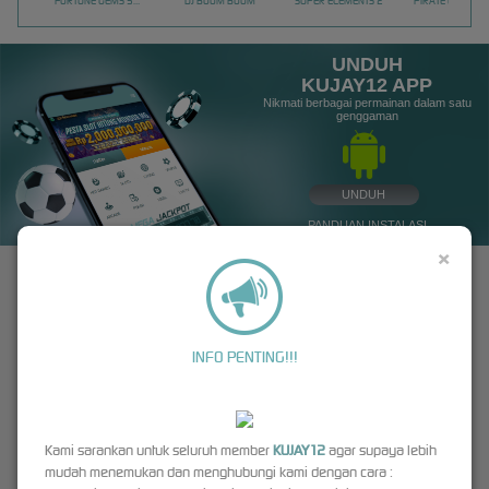
FORTUNE GEMS 500
DJ BOOM BOOM
SUPER ELEMENTS 2
PIRATE QUEST 1
UNDUH
KUJAY12 APP
Nikmati berbagai permainan dalam satu
genggaman
UNDUH
PANDUAN INSTALASI
×
KUJAY12 Agen Slot Online dan Bandar Bola Mix Parlay
Terbaik Terbesar Terpercaya Sepanjang Masa
KUJAY12 Hadir sebagai situs resmi resmi yang dirancang untuk menghadirkan pengalaman
INFO PENTING!!!
bermain modern, adil, terpercaya serta lengkap dengan pola Gacor dan penuh
kenyamanan. Dengan dukungan teknologi terbaru, setiap permainan berjalan lancar tanpa
hambatan, sekaligus menjaga keamanan data pemain secara maksimal, KUJAY12
mengutamakan kepercayaan member dengan sistem enkripsi mutakhir yang melindungi
Kami sarankan untuk seluruh member
KUJAY12
agar supaya lebih
data pribadi serta transaksi finansial. Proses deposit dan penarikan dilakukan cepat, aman,
mudah menemukan dan menghubungi kami dengan cara :
dan mendukung berbagai metode pembayaran populer, Tidak hanya itu, tim dukungan