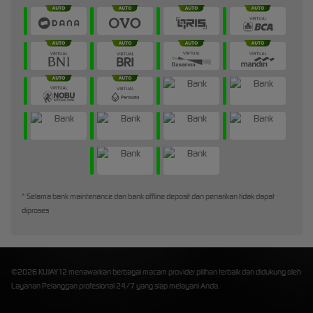
* Selama bank maintenance dan bank offline deposit dan penarikan tidak dapat
diproses
©2026 KUJAY12 menawarkan berbagai macam provider pilihan terbaik dan didukung oleh
Layanan Pelanggan profesional 24/7 yang siap melayani Anda.