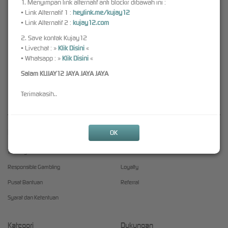
1. Menyimpan link alternatif anti blockir dibawah ini :
pelanggan siap melayani 24 jam setiap hari. Respon cepat, solusi jelas, dan keramahan
▪ Link Alternatif 1 :
heylink.me/kujay12
layanan membuat setiap pertanyaan maupun kendala bisa ditangani kapan saja.
▪ Link Alternatif 2 :
kujay12.com
Sebagai brand unggulan, KUJAY12 menyediakan suasana permainan eksklusif yang
2. Save kontak Kujay12
nyaman layaknya kasino modern kelas dunia. Seperti
KUJAY12
Mulai dari desain situs yang
▪ Livechat : »
Klik Disini
«
elegan, tampilan responsif tanpa lemot, hingga program bonus menarik untuk member baru
▪ Whatsapp : »
Klik Disini
«
maupun lama, semua dirancang agar pemain merasakan pengalaman premium yang sulit
dilupakan.
KUJAY12
Daftar sekarang di KUJAY12 dan nikmati petualangan kasino online
Salam KUJAY12 JAYA JAYA JAYA
berkualitas dengan peluang menang besar, layanan profesional, dan jaminan keamanan
terbaik.
Terimakasih..
Kebijaksanaan
Platform
OK
Tentang KUJAY12
Promosi
Responsible Gambling
Loyalty
Pusat Bantuan
Referral
Syarat dan Ketentuan
Kategori
Dukungan