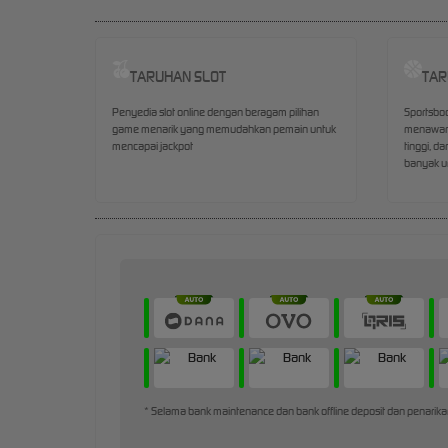
TARUHAN SLOT
TAR
Penyedia slot online dengan beragam pilihan
Sportsboo
game menarik yang memudahkan pemain untuk
menawark
mencapai jackpot
tinggi, d
banyak u
* Selama bank maintenance dan bank offline deposit dan penarikan