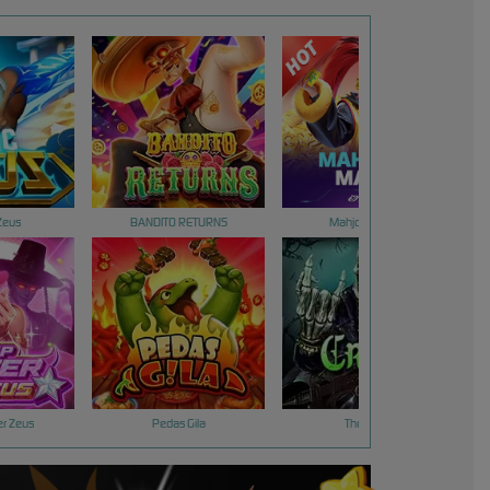
Zeus
BANDITO RETURNS
Mahjong Magic
r Zeus
Pedas Gila
The Crypt