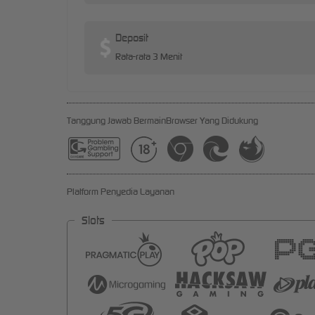
Deposit
Rata-rata 3 Menit
Tanggung Jawab Bermain
Browser Yang Didukung
Platform Penyedia Layanan
Slots