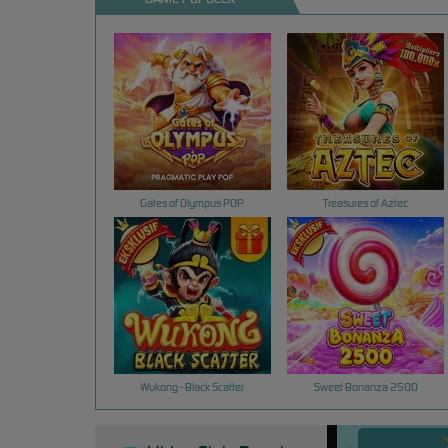
Gates of Olympus POP
Treasures of Aztec
Wukong - Black Scatter
Sweet Bonanza 2500