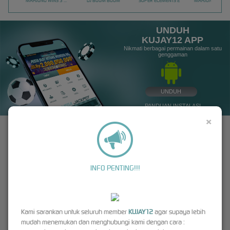
MAHJONG WINS 3 – BLACK SCATTER
DJ BOOM BOOM
SUPER ELEMENTS 2
UNDUH
KUJAY12 APP
Nikmati berbagai permainan dalam satu
genggaman
UNDUH
PANDUAN INSTALASI
×
KUJAY12 Agen Slot Online dan Bandar Bola Mix Parlay
Terbaik Terbesar Terpercaya Sepanjang Masa
KUJAY12 Hadir sebagai situs resmi resmi yang dirancang untuk menghadirkan pengalaman
INFO PENTING!!!
bermain modern, adil, terpercaya serta lengkap dengan pola Gacor dan penuh
kenyamanan. Dengan dukungan teknologi terbaru, setiap permainan berjalan lancar tanpa
hambatan, sekaligus menjaga keamanan data pemain secara maksimal, KUJAY12
mengutamakan kepercayaan member dengan sistem enkripsi mutakhir yang melindungi
Kami sarankan untuk seluruh member
KUJAY12
agar supaya lebih
data pribadi serta transaksi finansial. Proses deposit dan penarikan dilakukan cepat, aman,
mudah menemukan dan menghubungi kami dengan cara :
dan mendukung berbagai metode pembayaran populer, Tidak hanya itu, tim dukungan