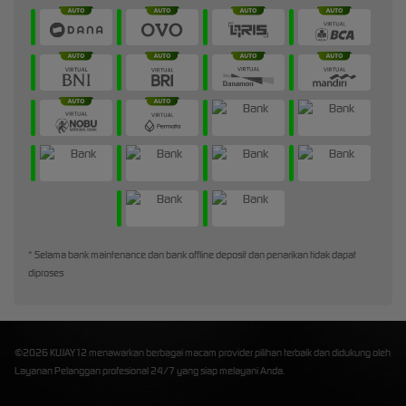
* Selama bank maintenance dan bank offline deposit dan penarikan tidak dapat
diproses
©2026 KUJAY12 menawarkan berbagai macam provider pilihan terbaik dan didukung oleh
Layanan Pelanggan profesional 24/7 yang siap melayani Anda.