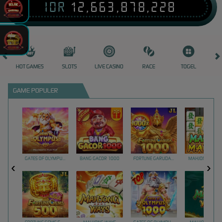
IDR
12,663,878,228
HOT GAMES
SLOTS
LIVE CASINO
RACE
TOGEL
OL
GAME POPULER
GATES OF OLYMPUS POP
BANG GACOR 1000
FORTUNE GARUDA 1000
MAHJONG MAX