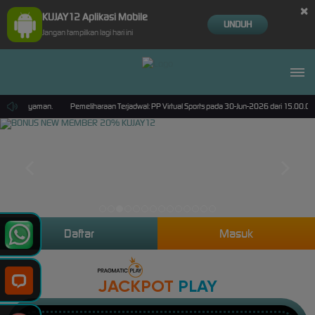
×
KUJAY12 Aplikasi Mobile
UNDUH
Jangan tampilkan lagi hari ini
n makin nyaman.
Pemeliharaan Terjadwal: PP Virtual Sports pada 30-Jun-2026 dari 15.00.00
Daftar
Masuk
JACKPOT
PLAY