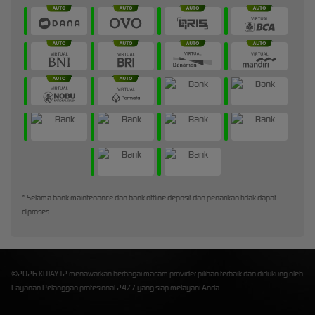
* Selama bank maintenance dan bank offline deposit dan penarikan tidak dapat
diproses
©2026 KUJAY12 menawarkan berbagai macam provider pilihan terbaik dan didukung oleh
Layanan Pelanggan profesional 24/7 yang siap melayani Anda.