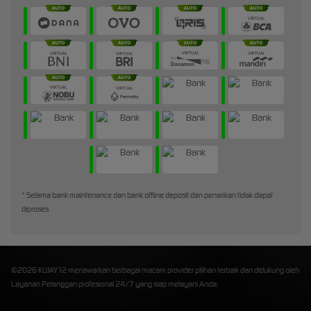
* Selama bank maintenance dan bank offline deposit dan penarikan tidak dapat
diproses
©2026 KUJAY12 menawarkan berbagai macam provider pilihan terbaik dan didukung oleh
Layanan Pelanggan profesional 24/7 yang siap melayani Anda.